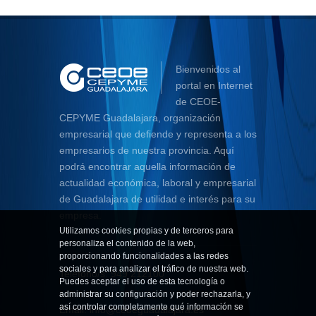
Bienvenidos al
portal en Internet
de CEOE-
CEPYME Guadalajara, organización
empresarial que defiende y representa a los
empresarios de nuestra provincia. Aquí
podrá encontrar aquella información de
actualidad económica, laboral y empresarial
de Guadalajara de utilidad e interés para su
empresa.
Utilizamos cookies propias y de terceros para
personaliza el contenido de la web,
proporcionando funcionalidades a las redes
sociales y para analizar el tráfico de nuestra web.
Teléfono/s:
949 212100
Puedes aceptar el uso de esta tecnología o
administrar su configuración y poder rechazarla, y
así controlar completamente qué información se
Email:
info@ceoeguadalajara.es